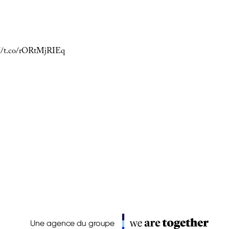
://t.co/rORtMjRIEq