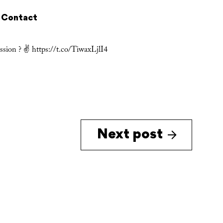
Contact
ession ? ✌ https://t.co/TiwaxLjlI4
Next post