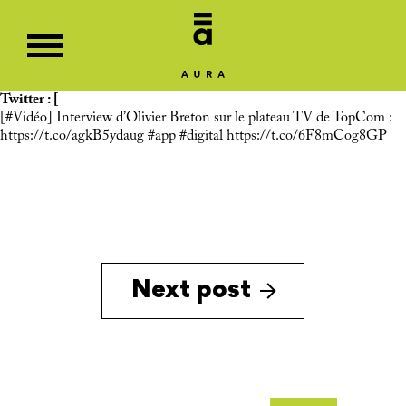
Twitter : [
[
#Vidéo
] Interview d’Olivier Breton sur le plateau TV de TopCom :
https://t.co/agkB5ydaug
#app
#digital
https://t.co/6F8mCog8GP
Next post