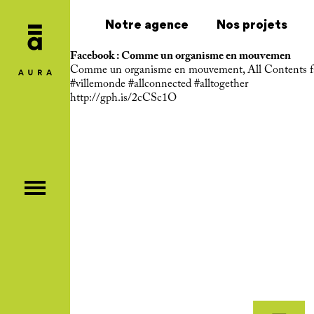
Notre agence
Nos projets
Facebook : Comme un organisme en mouvemen
Comme un organisme en mouvement, All Contents fait
#villemonde
#allconnected
#alltogether
http://gph.is/2cCSc1O