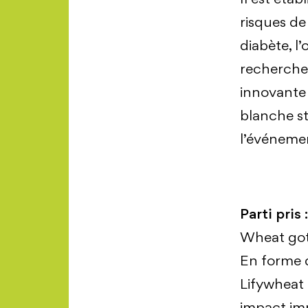
risques de 
diabète, l
recherche,
innovante 
blanche s
l’événemen
Parti pris :
Wheat got
En forme d
Lifywheat 
impact imm