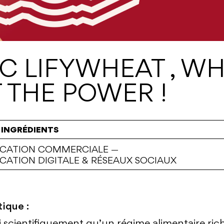
C LIFYWHEAT , W
 THE POWER !
 INGRÉDIENTS
CATION COMMERCIALE
—
ATION DIGITALE & RÉSEAUX SOCIAUX
ique :
li scientifiquement qu’un régime alimentaire riche