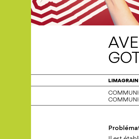
AVE
GOT
LIMAGRAIN
COMMUNI
COMMUNIC
Problémat
Il est étab